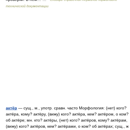
технической документации
актёр
— сущ., м., употр. сравн. часто Морфология: (нет) кого?
актёра, кому? актёру, (вижу) кого? актёра, кем? актёром, о ком?
об актёре; мн. кто? актёры, (нет) кого? актёров, кому? актёрам,
(вижу) кого? актёров, кем? актёрами, о ком? об актёрах; сущ., ж