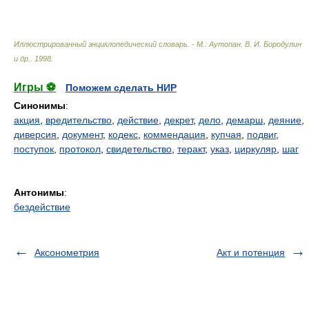
Иллюстрированный энциклопедический словарь. - М.: Аутопан
.
В. И. Бородулин
и др.
.
1998
.
Игры ⚽
Поможем сделать НИР
Синонимы
:
акция
,
вредительство
,
действие
,
декрет
,
дело
,
демарш
,
деяние
,
диверсия
,
документ
,
кодекс
,
коммендация
,
купчая
,
подвиг
,
поступок
,
протокол
,
свидетельство
,
теракт
,
указ
,
циркуляр
,
шаг
Антонимы
:
бездействие
Аксонометрия
Акт и потенция